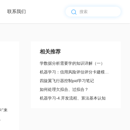
联系我们
企业新闻
团队
核心
办公
行业资讯
介绍
优势
环境
最新公告
其他
vip@56kj.com.cn
山区万达 ·双塔 南
3110172359@qq.com
塔13F
相关推荐
学数据分析需要学的知识详解（一）
机器学习：信用风险评估评分卡建模方法及原理
四旋翼飞行器控制pid学习笔记
如何处理欠拟合、过拟合？
机器学习-4.开发流程、算法基本认知
”来
等。