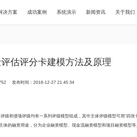
解决方案
成功案例
系统演示
新闻资讯
关于我们
56系列产品上线仪式
企业简介
五六科技研发团队组建于2017年，是一支拥有成熟业务技
云南五六网络科技有限公司筹备已久的“56系列产品上线仪式”活动圆满落
能，完整团队构架的专业团队。先后研发了56文化网平
小程序
VI
网站
幕。
台、OA办公管理系统、企···
开发
设计
建设
15808795836
昆明市西
15808795836
险评估评分卡建模方法及原理
52
发布时间：2018-12-27 21:45:34
评级和债项评级均有一系列评级模型组成，其中主体评级模型可用“四张卡
照主体的融资用途，分为企业融资模型、现金流融资模型和项目融资模型