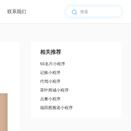
联系我们
企业新闻
团队
核心
办公
行业资讯
介绍
优势
环境
最新公告
其他
vip@56kj.com.cn
山区万达 ·双塔 南
3110172359@qq.com
塔13F
相关推荐
56名片小程序
记账小程序
代驾小程序
茶叶商城小程序
点餐小程序
福田图雅诺小程序