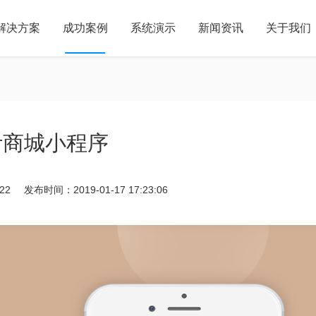
解决方案
成功案例
系统演示
新闻资讯
关于我们
56系列产品上线仪式
企业简介
五六科技研发团队组建于2017年，是一支拥有成熟业务技
云南五六网络科技有限公司筹备已久的“56系列产品上线仪式”活动圆满落
能，完整团队构架的专业团队。先后研发了56文化网平
小程序
VI
网站
幕。
台、OA办公管理系统、企···
开发
设计
建设
15808795836
昆明市西
15808795836
叶商城小程序
22
发布时间：2019-01-17 17:23:06